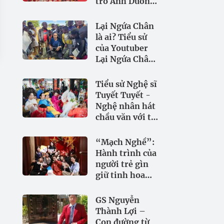
trò Ánh Dương
Piano ở Liên
hoan Piano
Lại Ngứa Chân
toàn quốc 2025
là ai? Tiểu sử
của Youtuber
Lại Ngứa Chân
đã đi 189 quốc
gia trên thế
Tiểu sử Nghệ sĩ
giới
Tuyết Tuyết -
Nghệ nhân hát
chầu văn với tài
năng và đam
mê
“Mạch Nghề”:
Hành trình của
người trẻ gìn
giữ tinh hoa
làng nghề Việt
GS Nguyễn
Thành Lợi –
Con đường từ