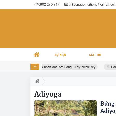
0902 270 747
tintucnguoinoitieng@gmail.co
EMAIL
HOTLINE
SỰ KIỆN
GIẢI TRÍ
m đông đến tour diễn cá nhân dọc bờ Đông - Tây nước Mỹ
Hoàng D
Adiyoga
Đứng 
Adiyog