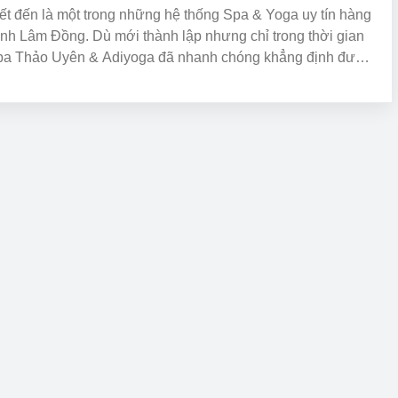
t đến là một trong những hệ thống Spa & Yoga uy tín hàng
tỉnh Lâm Đồng. Dù mới thành lập nhưng chỉ trong thời gian
pa Thảo Uyên & Adiyoga đã nhanh chóng khẳng định được
ủa mình tại thị trường chăm sóc sắc đẹp trên địa bàn. Trở
iểm đến yêu thích của đông đảo chị em phụ nữ