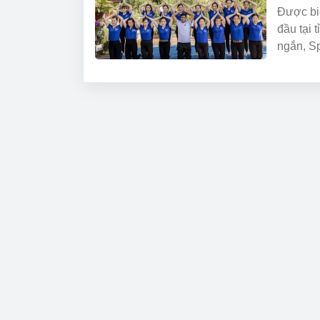
Được biế
đầu tại 
ngắn, S
vị trí c
thành đ