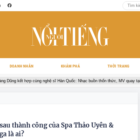
m
DOANH NHÂN
KHÁM PHÁ
THỜI TRANG
ũng kết hợp cùng nghệ sĩ Hàn Quốc: Nhạc buồn thổn thức, MV quay tại Vi
sau thành công của Spa Thảo Uyên &
a là ai?