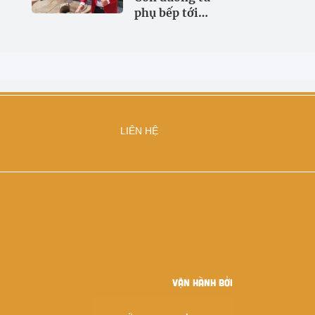
phụ bếp tới
Giáo sư về Giáo
dục học
LIÊN HỆ
VẬN HÀNH BỞI