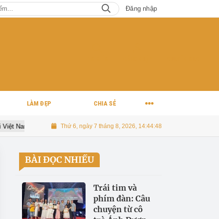
Đăng nhập
TÌM KIẾM
ĐĂNG NHẬP
CHUYÊN MỤC
LÀM ĐẸP
CHIA SẺ
ệt Nam đẹp lãng mạn
Thứ 6, ngày 7 tháng 8, 2026, 14:44:49
Sports Festival 2026 xác lập Kỷ lục Việt Nam 
BÀI ĐỌC NHIỀU
Trái tim và
phím đàn: Câu
chuyện từ cô