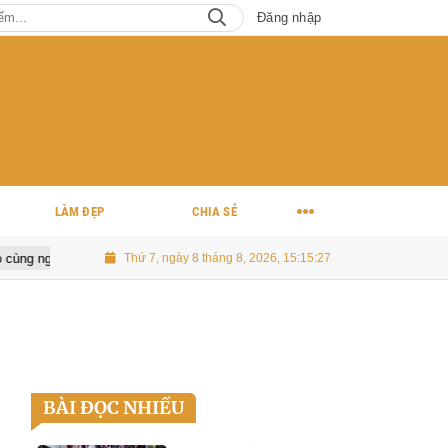
Đăng nhập
TÌM KIẾM
ĐĂNG NHẬP
CHUYÊN MỤC
LÀM ĐẸP
CHIA SẺ
 Hàn Quốc: Nhạc buồn thổn thức, MV quay tại Việt Nam đẹp lãng mạn
Thứ 7, ngày 8 tháng 8, 2026, 15:15:28
BÀI ĐỌC NHIỀU