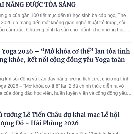
ÀI NĂNG ĐƯỢC TỎA SÁNG
m gia của gần 100 tiết mục đến từ học sinh ba cấp học, The
2026 đã mang đến một không gian nghệ thuật trẻ trung, sôi
àu cảm xúc. Chương trình là sân chơi dành cho những học
hích nghệ thuật biểu diễn, đồng thời là môi trường để các em
ự sáng tạo, tinh thần đồng đội, bản lĩnh sân khấu và khả năng
l Yoga 2026 – “Mở khóa cơ thể” lan tỏa tinh
iới hạn của chính mình.
ng khỏe, kết nối cộng đồng yêu Yoga toàn
g khí sôi động và tràn đầy năng lượng tích cực, chương trình
oga 2026 – “Mở khóa cơ thể” lần 2 đã chính thức diễn ra với
a của đông đảo học viên, huấn luyện viên và cộng đồng yêu
khắp cả nước. Sự kiện do Trung tâm Yoga Julia Hạnh, Học
và Học viện Á Châu phối hợp tổ chức thường niên, hướng
 tướng Lê Tiến Châu dự khai mạc Lễ hội
êu xây dựng một sân chơi chuyên nghiệp, kết nối và lan tỏa
ng khỏe – sống cân bằng đến cộng đồng.
ượng Đỏ - Hải Phòng 2026
vn) - Tối 8/5, tại Quảng trường Trung tâm Chính trị-Hành