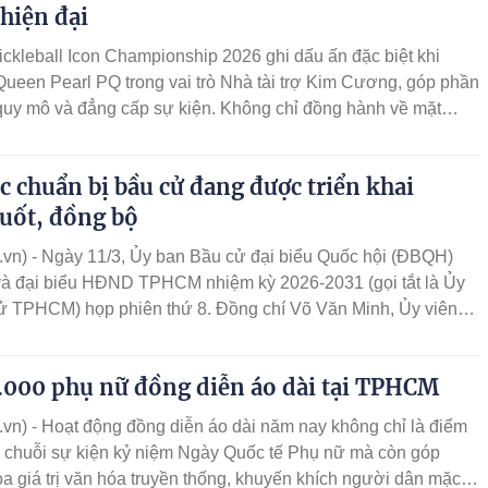
hiện đại
ickleball Icon Championship 2026 ghi dấu ấn đặc biệt khi
ueen Pearl PQ trong vai trò Nhà tài trợ Kim Cương, góp phần
quy mô và đẳng cấp sự kiện. Không chỉ đồng hành về mặt
ệu, Queen Pearl PQ còn mang đến một biểu tượng vinh danh
ị – chiếc vương miện danh giá mang tên “Pearl of Power –
c chuẩn bị bầu cử đang được triển khai
Mạnh”.
uốt, đồng bộ
vn) - Ngày 11/3, Ủy ban Bầu cử đại biểu Quốc hội (ĐBQH)
và đại biểu HĐND TPHCM nhiệm kỳ 2026-2031 (gọi tắt là Ủy
ử TPHCM) họp phiên thứ 8. Đồng chí Võ Văn Minh, Ủy viên
g Đảng, Phó Bí thư Thành ủy, Chủ tịch HĐND TPHCM, Chủ
n Bầu cử TPHCM, chủ trì phiên họp.
.000 phụ nữ đồng diễn áo dài tại TPHCM
vn) - Hoạt động đồng diễn áo dài năm nay không chỉ là điểm
g chuỗi sự kiện kỷ niệm Ngày Quốc tế Phụ nữ mà còn góp
ỏa giá trị văn hóa truyền thống, khuyến khích người dân mặc