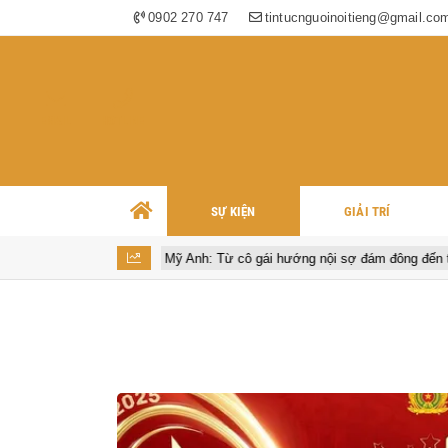
0902 270 747
tintucnguoinoitieng@gmail.co
EMAIL
HOTLINE
SỰ KIỆN
GIẢI TRÍ
 2027
Mỹ Anh: Từ cô gái hướng nội sợ đám đông đến tour diễn cá 