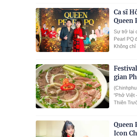
thanh Việt
Ca sĩ Hồ
Podcast.
Queen 
Sự trở lại
Pearl PQ đ
Không chỉ 
nuôi của 
tịch Queen
Festiva
gian Ph
(Chinhphu.
“Phở Việt 
Thiên Trườ
sản tri th
thực Việt 
Queen P
Icon Ch