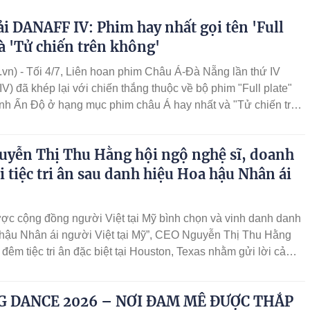
n và du khách tham dự.
ải DANAFF IV: Phim hay nhất gọi tên 'Full
và 'Tử chiến trên không'
vn) - Tối 4/7, Liên hoan phim Châu Á-Đà Nẵng lần thứ IV
) đã khép lại với chiến thắng thuộc về bộ phim "Full plate"
nh Ấn Độ ở hạng mục phim châu Á hay nhất và "Tử chiến trên
hạng mục phim Việt Nam hay nhất
uyễn Thị Thu Hằng hội ngộ nghệ sĩ, doanh
i tiệc tri ân sau danh hiệu Hoa hậu Nhân ái
ợc cộng đồng người Việt tại Mỹ bình chọn và vinh danh danh
 hậu Nhân ái người Việt tại Mỹ”, CEO Nguyễn Thị Thu Hằng
 đêm tiệc tri ân đặc biệt tại Houston, Texas nhằm gửi lời cảm
 bè, đối tác, nghệ sĩ và cộng đồng đã luôn đồng hành cùng
uốt thời gian qua.
G DANCE 2026 – NƠI ĐAM MÊ ĐƯỢC THẮP