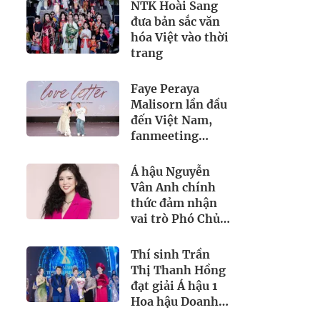
NTK Hoài Sang
đưa bản sắc văn
hóa Việt vào thời
trang
Faye Peraya
Malisorn lần đầu
đến Việt Nam,
fanmeeting
mang tên 'Love
Letter'
Á hậu Nguyễn
Vân Anh chính
thức đảm nhận
vai trò Phó Chủ
Tịch của một tập
đoàn mỹ phẩm
Thí sinh Trần
lớn
Thị Thanh Hồng
đạt giải Á hậu 1
Hoa hậu Doanh
nhân Du lịch