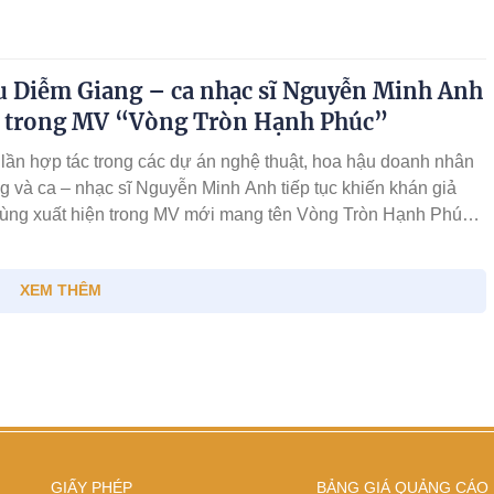
ng đời sống hằng ngày, đồng thời quảng bá hình ảnh áo dài
ến với bạn bè trong và ngoài nước.
u Diễm Giang – ca nhạc sĩ Nguyễn Minh Anh
ất trong MV “Vòng Tròn Hạnh Phúc”
lần hợp tác trong các dự án nghệ thuật, hoa hậu doanh nhân
 và ca – nhạc sĩ Nguyễn Minh Anh tiếp tục khiến khán giả
cùng xuất hiện trong MV mới mang tên Vòng Tròn Hạnh Phúc.
m nhạc dự kiến chính thức ra mắt vào ngày 8/3, đúng dịp
hụ nữ, hứa hẹn mang đến một câu chuyện giàu cảm xúc về
XEM THÊM
 những giá trị tích cực trong cuộc sống.
GIẤY PHÉP
BẢNG GIÁ QUẢNG CÁO