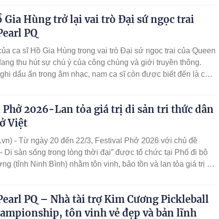
 Nam trong kỷ nguyên số, với điểm nhấn là sự lên ngôi
 Gia Hùng trở lại vai trò Đại sứ ngọc trai
Pearl PQ
 của ca sĩ Hồ Gia Hùng trong vai trò Đại sứ ngọc trai của Queen
ang thu hút sự chú ý của công chúng và giới truyền thông.
ghi dấu ấn trong âm nhạc, nam ca sĩ còn được biết đến là con
Hồ Thị Thanh Hương – Nghệ nhân kim hoàn Quốc gia, Chủ
 Pearl PQ.
l Phở 2026-Lan tỏa giá trị di sản tri thức dân
ở Việt
vn) - Từ ngày 20 đến 22/3, Festival Phở 2026 với chủ đề
– Di sản sống trong lòng thời đại” được tổ chức tại Phố đi bộ
ng (tỉnh Ninh Bình) nhằm tôn vinh, bảo tồn và lan tỏa giá trị di
ức dân gian Phở Việt – biểu tượng đặc sắc của văn hóa ẩm
Nam.
earl PQ – Nhà tài trợ Kim Cương Pickleball
ampionship, tôn vinh vẻ đẹp và bản lĩnh