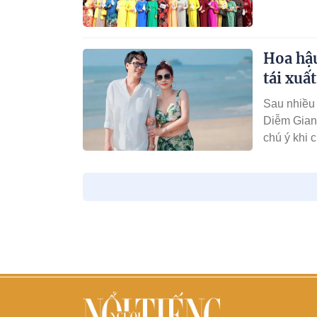
áo dài tro
Việt Nam đ
Hoa hậ
tái xu
Sau nhiều 
Diễm Giang
chú ý khi 
Sản phẩm â
Quốc tế P
tình yêu và