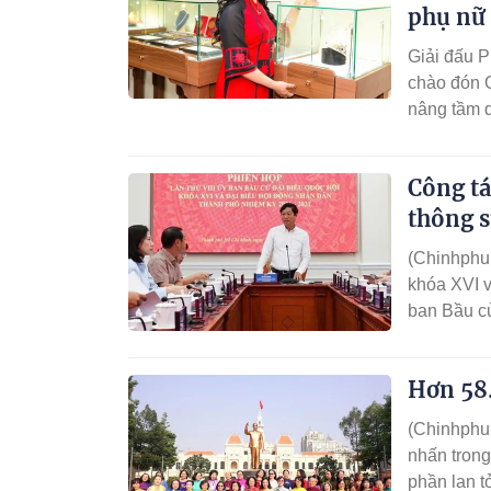
phụ nữ 
Giải đấu P
chào đón Q
nâng tầm 
thương hi
đầy giá tr
Công tá
Ngọc Sức 
thông s
(Chinhphu.
khóa XVI 
ban Bầu c
Trung ươn
tịch Ủy ba
Hơn 58
(Chinhphu.
nhấn tron
phần lan t