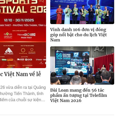
Vinh danh 106 đơn vị đóng
góp nổi bật cho du lịch Việt
Nam
ục Việt Nam về lễ
026 vừa diễn ra tại Quảng
Đài Loan mang đến 56 tác
phường Tiến Thành, tỉnh
phẩm ấn tượng tại Telefilm
điểm của chuỗi sự kiện
Việt Nam 2026
dân Việt Nam phối hợp
c. Chương trình thu hút