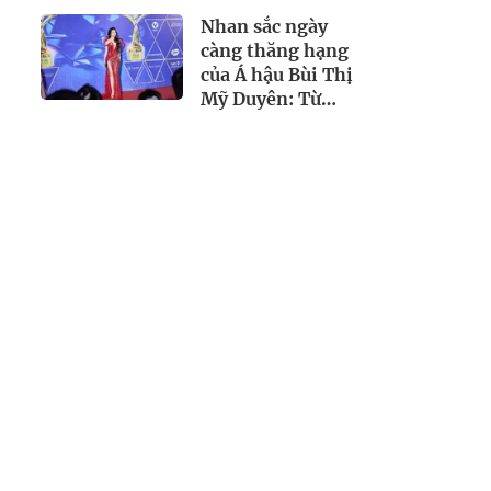
Biển 2024
Nhan sắc ngày
càng thăng hạng
của Á hậu Bùi Thị
Mỹ Duyên: Từ
nàng thơ dịu
dàng đến biểu
tượng quyến rũ,
sang chảnh