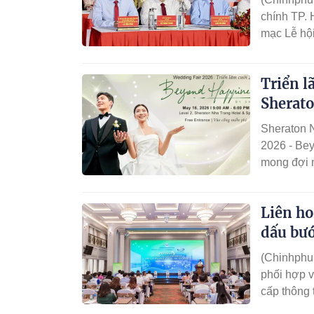
chính TP.
mạc Lễ hộ
Triển l
Sherat
Sheraton N
2026 - Be
mong đợi n
Liên ho
dấu bư
(Chinhphu.
phối hợp 
cấp thông 
Ninh 2026