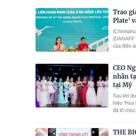
hơn 10.000 đại biểu, vận động viên, người dâ
Trao gi
Plate' 
(Chinhphu.
(DANAFF IV
của điện ả
không" ở 
CEO Ng
nhân tạ
tại Mỹ
Sau khi đư
hiệu “Hoa
đã tổ chức
ơn đến bạn
chị trong s
THE BI