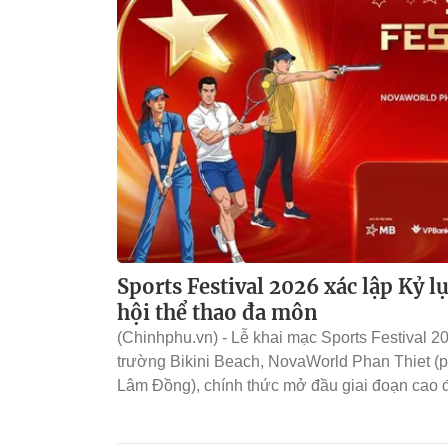
Sports Festival 2026 xác lập Kỷ l
hội thể thao đa môn
(Chinhphu.vn) - Lễ khai mạc Sports Festival 2
trường Bikini Beach, NovaWorld Phan Thiet (
Lâm Đồng), chính thức mở đầu giai đoạn cao 
thể thao do Hiệp hội Thể thao Công an Nhân 
với UBND tỉnh Lâm Đồng và NovaGroup tổ chứ