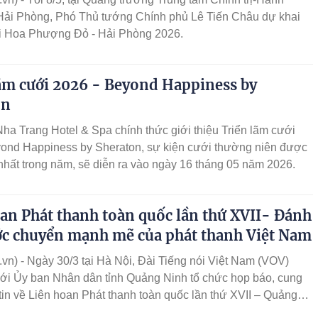
 Hải Phòng, Phó Thủ tướng Chính phủ Lê Tiến Châu dự khai
i Hoa Phượng Đỏ - Hải Phòng 2026.
ãm cưới 2026 - Beyond Happiness by
on
ha Trang Hotel & Spa chính thức giới thiệu Triển lãm cưới
yond Happiness by Sheraton, sự kiện cưới thường niên được
hất trong năm, sẽ diễn ra vào ngày 16 tháng 05 năm 2026.
an Phát thanh toàn quốc lần thứ XVII- Đánh
ớc chuyển mạnh mẽ của phát thanh Việt Nam
vn) - Ngày 30/3 tại Hà Nội, Đài Tiếng nói Việt Nam (VOV)
với Ủy ban Nhân dân tỉnh Quảng Ninh tổ chức họp báo, cung
tin về Liên hoan Phát thanh toàn quốc lần thứ XVII – Quảng
. Sự kiện năm nay đánh dấu bước chuyển mạnh mẽ của phát