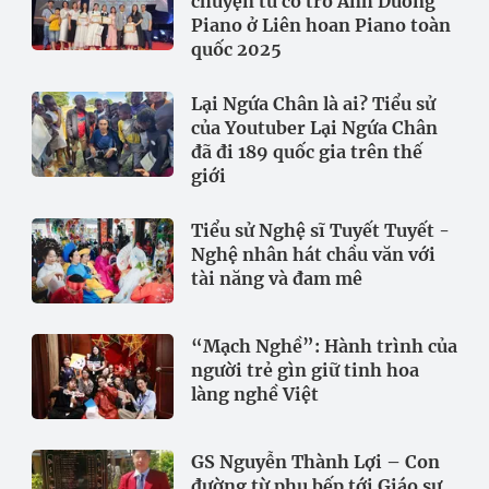
chuyện từ cô trò Ánh Dương
Piano ở Liên hoan Piano toàn
quốc 2025
Lại Ngứa Chân là ai? Tiểu sử
của Youtuber Lại Ngứa Chân
đã đi 189 quốc gia trên thế
giới
Tiểu sử Nghệ sĩ Tuyết Tuyết -
Nghệ nhân hát chầu văn với
tài năng và đam mê
“Mạch Nghề”: Hành trình của
người trẻ gìn giữ tinh hoa
làng nghề Việt
GS Nguyễn Thành Lợi – Con
đường từ phụ bếp tới Giáo sư