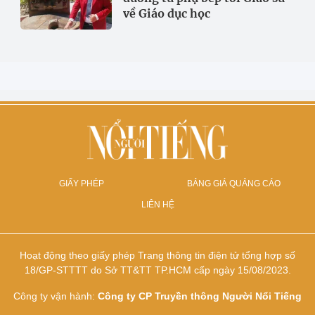
về Giáo dục học
GIẤY PHÉP
BẢNG GIÁ QUẢNG CÁO
LIÊN HỆ
Hoạt động theo giấy phép Trang thông tin điện tử tổng hợp số
18/GP-STTTT do Sở TT&TT TP.HCM cấp ngày 15/08/2023.
Công ty vận hành:
Công ty CP Truyền thông Người Nổi Tiếng