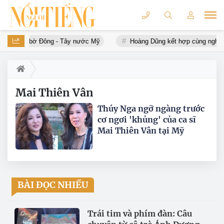
 nhân dọc bờ Đông - Tây nước Mỹ
Hoàng Dũng kết hợp cùng nghệ s
Mai Thiên Vân
Thúy Nga ngỡ ngàng trước
cơ ngơi 'khủng' của ca sĩ
Mai Thiên Vân tại Mỹ
BÀI ĐỌC NHIỀU
Trái tim và phím đàn: Câu