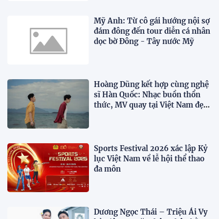
Mỹ Anh: Từ cô gái hướng nội sợ
đám đông đến tour diễn cá nhân
dọc bờ Đông - Tây nước Mỹ
Hoàng Dũng kết hợp cùng nghệ
sĩ Hàn Quốc: Nhạc buồn thổn
thức, MV quay tại Việt Nam đẹp
lãng mạn
Sports Festival 2026 xác lập Kỷ
lục Việt Nam về lễ hội thể thao
đa môn
Dương Ngọc Thái – Triệu Ái Vy