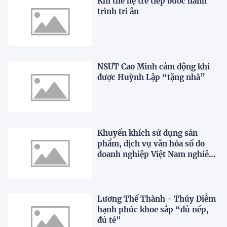
Khi thế hệ trẻ tiếp bước hành
trình tri ân
NSƯT Cao Minh cảm động khi
được Huỳnh Lập “tặng nhà”
Khuyến khích sử dụng sản
phẩm, dịch vụ văn hóa số do
doanh nghiệp Việt Nam nghiên
cứu, phát triển
Lương Thế Thành - Thúy Diễm
hạnh phúc khoe sắp “đủ nếp,
đủ tẻ"