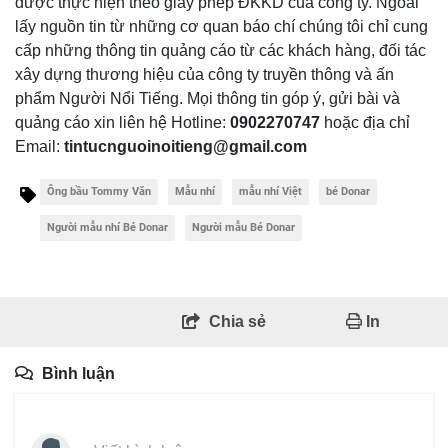
được thực hiện theo giấy phép ĐKKD của công ty. Ngoài
lấy nguồn tin từ những cơ quan báo chí chúng tôi chỉ cung
cấp những thông tin quảng cáo từ các khách hàng, đối tác
xây dựng thương hiệu của công ty truyền thông và ấn
phẩm Người Nổi Tiếng. Mọi thông tin góp ý, gửi bài và
quảng cáo xin liên hệ Hotline:
0902270747
hoặc địa chỉ
Email:
tintucnguoinoitieng@gmail.com
Ông bầu Tommy Văn
Mẫu nhí
mẫu nhí Việt
bé Donar
Người mẫu nhí Bé Donar
Người mẫu Bé Donar
Chia sẻ
In
Bình luận