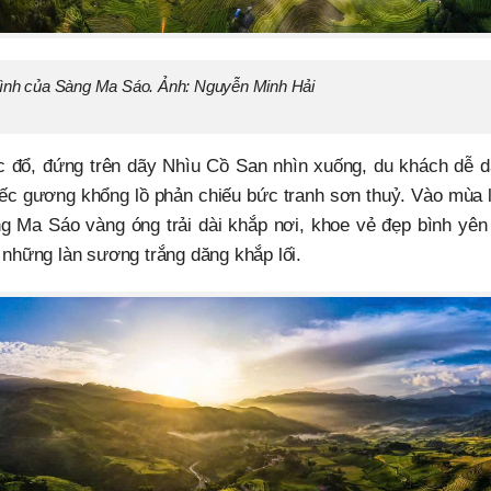
bình của Sàng Ma Sáo. Ảnh: Nguyễn Minh Hải
 đổ, đứng trên dãy Nhìu Cồ San nhìn xuống, du khách dễ d
́c gương khổng lồ phản chiếu bức tranh sơn thuỷ. Vào mùa lu
̀ng Ma Sáo vàng óng trải dài khắp nơi, khoe vẻ đẹp bình yên
 những làn sương trắng dăng khắp lối.