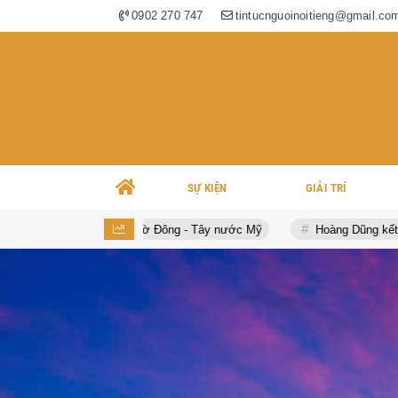
0902 270 747
tintucnguoinoitieng@gmail.co
EMAIL
HOTLINE
SỰ KIỆN
GIẢI TRÍ
dọc bờ Đông - Tây nước Mỹ
Hoàng Dũng kết hợp cùng nghệ sĩ Hàn Q