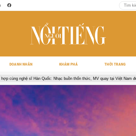
m
DOANH NHÂN
KHÁM PHÁ
THỜI TRANG
uốc: Nhạc buồn thổn thức, MV quay tại Việt Nam đẹp lãng mạn
Sp