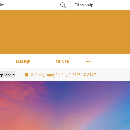
Đăng nhập
TÌM KIẾM
ĐĂNG NHẬP
CHUYÊN MỤC
LÀM ĐẸP
CHIA SẺ
orts Festival 2026 xác lập Kỷ lục Việt Nam về lễ hội thể thao đa môn
Chủ nhật, ngày 9 tháng 8, 2026, 10:24:29