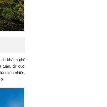
ể du khách ghé
 tuần, từ cuối
há thiên nhiên,
sơ.