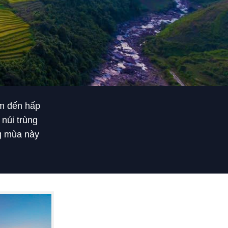
m đến hấp
úi trùng
ang mùa này