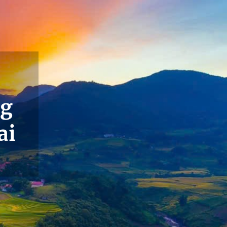
ng
ai