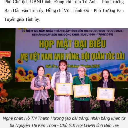
Phó Chủ tịch UBND tỉnh; Đồng chí Trần Tú Anh – Phó Trưởng
Ban Dân vận Tỉnh ủy; Đồng chí Võ Thành Đô – Phó Trưởng Ban
Tuyên giáo Tỉnh ủy.
Nghệ nhân Hồ Thị Thanh Hương (áo dài trắng) nhận bằng khen từ
bà Nguyễn Thị Kim Thoa - Chủ tịch Hội LHPN tỉnh Bến Tre