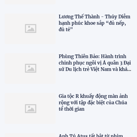
Lương Thế Thành - Thúy Diễm
hạnh phúc khoe sắp “đủ nếp,
đủ tẻ"
Phùng Thiên Bảo: Hành trình
chinh phục ngôi vị Á quân 3 Đại
sứ Du lịch trẻ Việt Nam và khát
vọng vươn ra thế giới
Gia tộc R khuấy động màn ảnh
rộng với tập đặc biệt của Chúa
tể thời gian
Anh Tú Atus tất bật từ phim