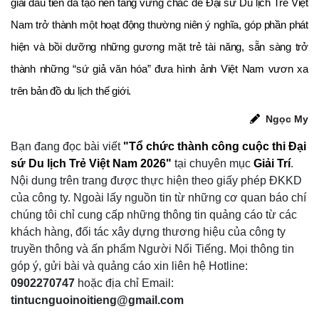
giải đầu tiên đã tạo nền tảng vững chắc để Đại sứ Du lịch Trẻ Việt
Nam trở thành một hoạt động thường niên ý nghĩa, góp phần phát
hiện và bồi dưỡng những gương mặt trẻ tài năng, sẵn sàng trở
thành những “sứ giả văn hóa” đưa hình ảnh Việt Nam vươn xa
trên bản đồ du lịch thế giới.
Ngọc My
Bạn đang đọc bài viết
"Tổ chức thành công cuộc thi Đại
sứ Du lịch Trẻ Việt Nam 2026"
tại chuyên mục
Giải Trí
.
Nội dung trên trang được thực hiện theo giấy phép ĐKKD
của công ty. Ngoài lấy nguồn tin từ những cơ quan báo chí
chúng tôi chỉ cung cấp những thông tin quảng cáo từ các
khách hàng, đối tác xây dựng thương hiệu của công ty
truyền thông và ấn phẩm Người Nổi Tiếng. Mọi thông tin
góp ý, gửi bài và quảng cáo xin liên hệ Hotline:
0902270747
hoặc địa chỉ Email:
tintucnguoinoitieng@gmail.com