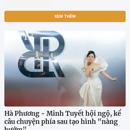
Khi thế hệ trẻ tiếp bước hành
trình tri ân
NSƯT Cao Minh cảm động khi
được Huỳnh Lập “tặng nhà”
Khuyến khích sử dụng sản
phẩm, dịch vụ văn hóa số do
doanh nghiệp Việt Nam nghiên
cứu, phát triển