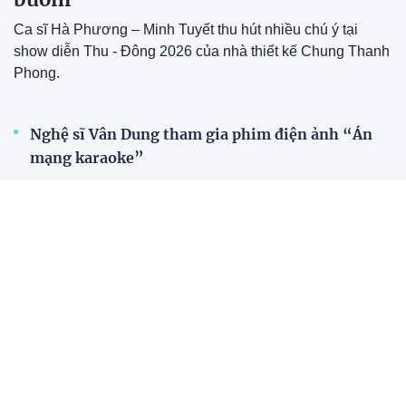
Lương Thế Thành - Thúy Diễm
hạnh phúc khoe sắp “đủ nếp,
đủ tẻ"
Phùng Thiên Bảo: Hành trình
chinh phục ngôi vị Á quân 3 Đại
sứ Du lịch trẻ Việt Nam và khát
vọng vươn ra thế giới
Gia tộc R khuấy động màn ảnh
rộng với tập đặc biệt của Chúa
tể thời gian
Anh Tú Atus tất bật từ phim
ảnh đến show thực tế trong
năm 2026