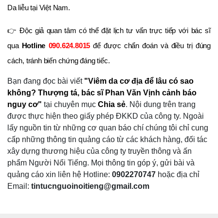
Da liễu tại Việt Nam.
👉
Độc giả quan tâm có thể đặt lịch tư vấn trực tiếp với bác sĩ
090.624.8015
qua
Hotline
để được chẩn đoán và điều trị đúng
cách, tránh biến chứng đáng tiếc.
Bạn đang đọc bài viết
"Viêm da cơ địa để lâu có sao
không? Thượng tá, bác sĩ Phan Văn Vịnh cảnh báo
nguy cơ"
tại chuyên mục
Chia sẻ
.
Nội dung trên trang
được thực hiện theo giấy phép ĐKKD của công ty. Ngoài
lấy nguồn tin từ những cơ quan báo chí chúng tôi chỉ cung
cấp những thông tin quảng cáo từ các khách hàng, đối tác
xây dựng thương hiệu của công ty truyền thông và ấn
phẩm Người Nổi Tiếng. Mọi thông tin góp ý, gửi bài và
quảng cáo xin liên hệ Hotline:
0902270747
hoặc địa chỉ
Email:
tintucnguoinoitieng@gmail.com