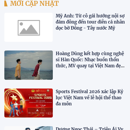
MỚI CẬP NHẬT
Mỹ Anh: Từ cô gái hướng nội sợ
đám đông đến tour diễn cá nhân
dọc bờ Đông - Tây nước Mỹ
Hoàng Dũng kết hợp cùng nghệ
sĩ Hàn Quốc: Nhạc buồn thổn
thức, MV quay tại Việt Nam đẹp
lãng mạn
Sports Festival 2026 xác lập Kỷ
lục Việt Nam về lễ hội thể thao
đa môn
Dương Ngọc Thái – Triệu Ái Vy