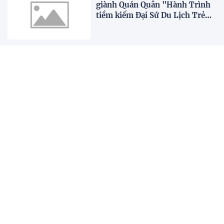
giành Quán Quân "Hành Trình
tiềm kiếm Đại Sứ Du Lịch Trẻ
Việt Nam 2026"
Nàng hậu Engfa Waraha đẹp
cuốn hút trong “Ma nữ oán
tình”
Tổ chức thành công cuộc thi Đại
sứ Du lịch Trẻ Việt Nam 2026
XEM THÊM