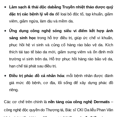
Làm sạch & thải độc da
bằng Truyền nhiệt thảo dược quý
đặc trị các bệnh lý về da
để loại bỏ độc tố, tạp khuẩn, giảm
viêm, giảm ngứa, làm dịu và mềm da.
Ứng dụng công nghệ sóng siêu vi điểm kết hợp ánh
sáng sinh học
trong hỗ trợ điều trị, giúp ức chế vi khuẩn,
phục hồi hệ vi sinh và củng cố hàng rào bảo vệ da. Kích
thích tái tạo tế bào da mới, giảm sưng viêm và ổn định môi
trường vi sinh trên da. Hỗ trợ phục hồi hàng rào bảo vệ da,
hạn chế tái phát sau điều trị.
Điều trị phác đồ cá nhân hóa
: mỗi bệnh nhân được đánh
giá mức độ bệnh, cơ địa, lối sống để xây dựng phác đồ
riêng.
Các cơ chế trên chính là
nền tảng của công nghệ Dermatis
–
công nghệ độc quyền do Thượng tá, Bác sĩ CKI Da liễu Phan Văn