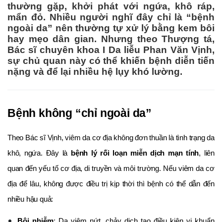
thường gặp, khởi phát với ngứa, khô ráp,
mẩn đỏ. Nhiều người nghĩ đây chỉ là “bệnh
ngoài da” nên thường tự xử lý bằng kem bôi
hay mẹo dân gian. Nhưng theo Thượng tá,
Bác sĩ chuyên khoa I Da liễu Phan Văn Vịnh,
sự chủ quan này có thể khiến bệnh diễn tiến
nặng và để lại nhiều hệ lụy khó lường.
Bệnh không “chỉ ngoài da”
Theo Bác sĩ Vịnh, viêm da cơ địa không đơn thuần là tình trạng da
khô, ngứa. Đây là
bệnh lý rối loạn miễn dịch mạn tính
, liên
quan đến yếu tố cơ địa, di truyền và môi trường. Nếu viêm da cơ
địa để lâu, không được điều trị kịp thời thì bệnh có thể dẫn đến
nhiều hậu quả:
Bội nhiễm
: Da viêm nứt, chảy dịch tạo điều kiện vi khuẩn