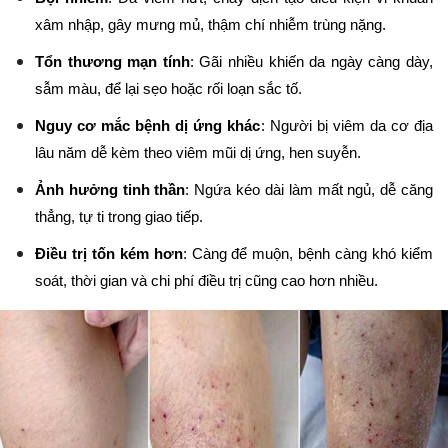
xâm nhập, gây mưng mủ, thậm chí nhiễm trùng nặng.
Tổn thương mạn tính
: Gãi nhiều khiến da ngày càng dày,
sẫm màu, để lại sẹo hoặc rối loạn sắc tố.
Nguy cơ mắc bệnh dị ứng khác
: Người bị viêm da cơ địa
lâu năm dễ kèm theo viêm mũi dị ứng, hen suyễn.
Ảnh hưởng tinh thần
: Ngứa kéo dài làm mất ngủ, dễ căng
thẳng, tự ti trong giao tiếp.
Điều trị tốn kém hơn
: Càng để muộn, bệnh càng khó kiểm
soát, thời gian và chi phí điều trị cũng cao hơn nhiều.