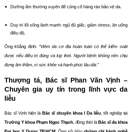
Dưỡng ẩm thường xuyên để củng cố hàng rào bảo vệ da.
Duy trì lối sống lành mạnh: ngủ đủ giấc, giảm stress, ăn uống
điều độ.
Ông khẳng định:
“Viêm da cơ địa hoàn toàn có thể kiểm soát
được nếu điều trị đúng và kịp thời. Người bệnh không nên chịu
đựng âm thầm, vì sức khỏe và hạnh phúc lâu dài.”
Thượng tá, Bác sĩ Phan Văn Vịnh –
Chuyên gia uy tín trong lĩnh vực da
liễu
Bác sĩ Vịnh hiện là
Bác sĩ chuyên khoa I Da liễu
, tốt nghiệp tại
Trường Y khoa Phạm Ngọc Thạch
, đồng thời là
Bác sĩ đa khoa
Đại học Y Dược TP.HCM
. Ông sở hữu
chứng chỉ hành nghề