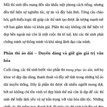
Mỗi thí sinh đều mang đến sân khấu một phong cách riêng, nhưng
đều thể hiện sự nghiêm túc, tự tin và đầy bản lĩnh. Từng câu chào
hỏi, giới thiệu logic đã giúp các thí sinh tạo được ấn tượng mạnh mẽ
với ban giám khảo và khán giả. Phần thi này không chỉ thể hiện vẻ
đẹp bên ngoài mà còn là một cuộc thi trí tuệ, khi các thí sinh phải
chứng minh sự thông minh và khả năng lãnh đạo của mình.
Phần thi áo dài – Duyên dáng và giữ gìn giá trị văn
hóa
Cuối cùng, các thí sinh bước vào phần thi
, nơi họ
trang phục áo dài
khoe vẻ đẹp dịu dàng, thanh thoát và đầy nữ tính trong những bộ áo
dài truyền thống. Đây là phần thi được rất nhiều người mong đợi,
bởi nó không chỉ tôn vinh vẻ đẹp hình thể mà còn là dịp để các thí
sinh thể hiện tình yêu và sự trân trọng với văn hóa dân tộc. Những
chiếc áo dài mềm mại, thanh lịch đã giúp các thí sinh toát lên vẻ đẹp