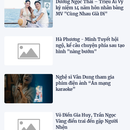
Dương Ngọc Thái – Triệu Ái Vy
kỷ niệm 14 năm hôn nhân bằng
MV "Cùng Nhau Già Đi"
Hà Phương - Minh Tuyết hội
ngộ, kể câu chuyện phía sau tạo
hình "nàng bướm"
Nghệ sĩ Vân Dung tham gia
phim điện ảnh “Án mạng
karaoke”
Võ Điền Gia Huy, Trần Ngọc
Vàng điển trai đến gặp Người
Nhện