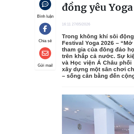
đồng yêu Yoga
Bình luận
16:11 27/05/2026
Trong không khí sôi động
Chia sẻ
Festival Yoga 2026 – “Mở 
tham gia của đông đảo họ
trên khắp cả nước. Sự ki
và Học viện Á Châu phối
Gửi mail
xây dựng một sân chơi chu
– sống cân bằng đến cộn