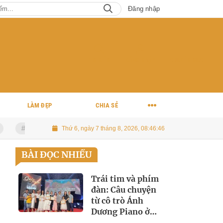
Đăng nhập
TÌM KIẾM
ĐĂNG NHẬP
CHUYÊN MỤC
LÀM ĐẸP
CHIA SẺ
Thái – Triệu Ái Vy kỷ niệm 14 năm hôn nhân bằng MV "Cùng Nhau Già Đi"
Thứ 6, ngày 7 tháng 8, 2026, 08:46:48
BÀI ĐỌC NHIỀU
Trái tim và phím
đàn: Câu chuyện
từ cô trò Ánh
Dương Piano ở
Liên hoan Piano