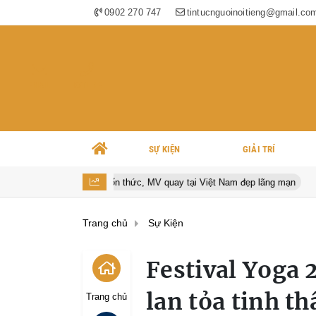
0902 270 747
tintucnguoinoitieng@gmail.co
EMAIL
HOTLINE
SỰ KIỆN
GIẢI TRÍ
n thổn thức, MV quay tại Việt Nam đẹp lãng mạn
Sports Festival 
Trang chủ
Sự Kiện
Festival Yoga
lan tỏa tinh t
Trang chủ