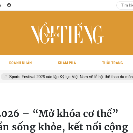
m
DOANH NHÂN
KHÁM PHÁ
THỜI TRANG
2026 xác lập Kỷ lục Việt Nam về lễ hội thể thao đa môn
Dương Ngọc 
 2026 – “Mở khóa cơ thể”
hần sống khỏe, kết nối cộng