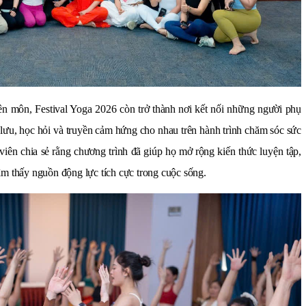
n môn, Festival Yoga 2026 còn trở thành nơi kết nối những người phụ
 lưu, học hỏi và truyền cảm hứng cho nhau trên hành trình chăm sóc sức
 viên chia sẻ rằng chương trình đã giúp họ mở rộng kiến thức luyện tập,
ìm thấy nguồn động lực tích cực trong cuộc sống.