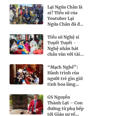
toàn quốc 2025
Lại Ngứa Chân là
ai? Tiểu sử của
Youtuber Lại
Ngứa Chân đã đi
189 quốc gia trên
thế giới
Tiểu sử Nghệ sĩ
Tuyết Tuyết -
Nghệ nhân hát
chầu văn với tài
năng và đam mê
“Mạch Nghề”:
Hành trình của
người trẻ gìn giữ
tinh hoa làng
nghề Việt
GS Nguyễn
Thành Lợi – Con
đường từ phụ bếp
tới Giáo sư về