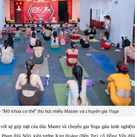
– “Mở khóa cơ thể” thu hút nhiều Master và chuyên gia Yoga
t với sự góp mặt của dàn Master và chuyên gia Yoga giàu kinh nghiệm
nh Phạm (Hà Nội), kiện tướng Kim Hoàng (Bến Tre), cô Hồng Yến (Hà