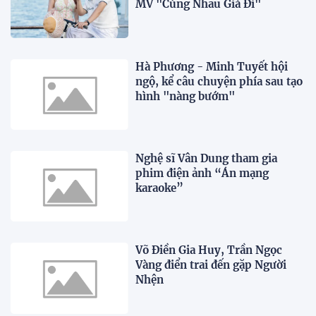
MV "Cùng Nhau Già Đi"
Hà Phương - Minh Tuyết hội
ngộ, kể câu chuyện phía sau tạo
hình "nàng bướm"
Nghệ sĩ Vân Dung tham gia
phim điện ảnh “Án mạng
karaoke”
Võ Điền Gia Huy, Trần Ngọc
Vàng điển trai đến gặp Người
Nhện