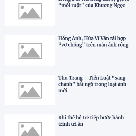
“mối ruột” của Khương Ngọc
Hồng Ánh, Hứa Vĩ Văn tái hợp
“vợ chồng” trên màn ảnh rộng
Thu Trang – Tiến Luật “sang
chảnh” bất ngờ trong loạt ảnh
mới
Khi thế hệ trẻ tiếp bước hành
trình tri ân