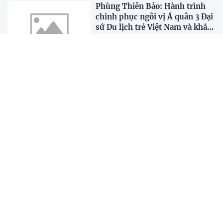
Phùng Thiên Bảo: Hành trình
chinh phục ngôi vị Á quân 3 Đại
sứ Du lịch trẻ Việt Nam và khát
vọng vươn ra thế giới
Gia tộc R khuấy động màn ảnh
rộng với tập đặc biệt của Chúa
tể thời gian
Anh Tú Atus tất bật từ phim
ảnh đến show thực tế trong
năm 2026
Hồng Đào lên tiếng khi bị gọi là
“mối ruột” của Khương Ngọc