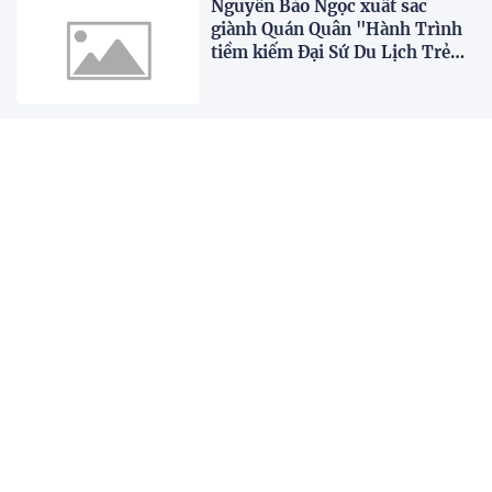
Nguyễn Bảo Ngọc xuất sắc
giành Quán Quân "Hành Trình
tiềm kiếm Đại Sứ Du Lịch Trẻ
Việt Nam 2026"
Nàng hậu Engfa Waraha đẹp
cuốn hút trong “Ma nữ oán
tình”
Tổ chức thành công cuộc thi Đại
sứ Du lịch Trẻ Việt Nam 2026
XEM THÊM