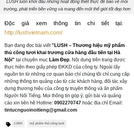
LUSH luôn khởi đầu những hoạt động thiết thực để bảo vệ môi
trường, phát triển bền vững và mang đến một thế giới tốt đẹp hơn
Độc giả xem thông tin chi tiết tại: ​
http://lushvietnam.com/​
Bạn đang đọc bài viết
"LUSH – Thương hiệu mỹ phẩm
thủ công tươi khai trương cửa hàng đầu tiên tại Hà
Nội"
tại chuyên mục
Làm Đẹp
.
Nội dung trên trang được
thực hiện theo giấy phép ĐKKD của công ty. Ngoài lấy
nguồn tin từ những cơ quan báo chí chúng tôi chỉ cung cấp
những thông tin quảng cáo từ các khách hàng, đối tác xây
dựng thương hiệu của công ty truyền thông và ấn phẩm
Người Nổi Tiếng. Mọi thông tin góp ý, gửi bài và quảng
cáo xin liên hệ Hotline:
0902270747
hoặc địa chỉ Email:
tintucnguoinoitieng@gmail.com
LUSH
mỹ phẩm thủ công tươi