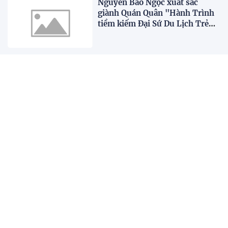
Nguyễn Bảo Ngọc xuất sắc
giành Quán Quân "Hành Trình
tiềm kiếm Đại Sứ Du Lịch Trẻ
Việt Nam 2026"
Nàng hậu Engfa Waraha đẹp
cuốn hút trong “Ma nữ oán
tình”
Tổ chức thành công cuộc thi Đại
sứ Du lịch Trẻ Việt Nam 2026
XEM THÊM