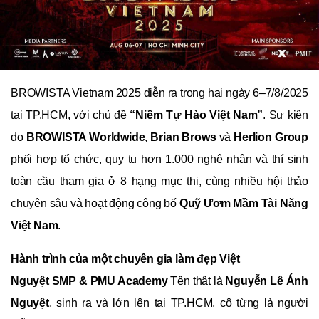
BROWISTA Vietnam 2025 diễn ra trong hai ngày 6–7/8/2025
tại TP.HCM, với chủ đề
“Niềm Tự Hào Việt Nam”
. Sự kiện
do
BROWISTA Worldwide
,
Brian Brows
và
Herlion Group
phối hợp tổ chức, quy tụ hơn 1.000 nghệ nhân và thí sinh
toàn cầu tham gia ở 8 hạng mục thi, cùng nhiều hội thảo
chuyên sâu và hoạt động công bố
Quỹ Ươm Mầm Tài Năng
Việt Nam
.
Hành trình của một chuyên gia làm đẹp Việt
Nguyệt SMP & PMU Academy
Tên thật là
Nguyễn Lê Ánh
Nguyệt
, sinh ra và lớn lên tại TP.HCM, cô từng là người