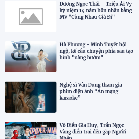
Dương Ngọc Thái – Triệu Ái Vy
kỷ niệm 14 năm hôn nhân bằng
MV "Cùng Nhau Già Đi"
Hà Phương - Minh Tuyết hội
ngộ, kể câu chuyện phía sau tạo
hình "nàng bướm"
Nghệ sĩ Vân Dung tham gia
phim điện ảnh “Án mạng
karaoke”
Võ Điền Gia Huy, Trần Ngọc
Vàng điển trai đến gặp Người
Nhện