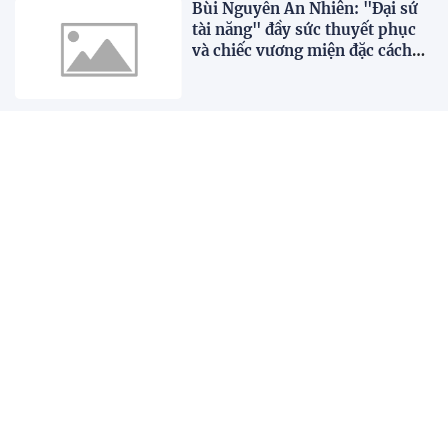
Bùi Nguyễn An Nhiên: "Đại sứ
tài năng" đầy sức thuyết phục
và chiếc vương miện đặc cách
xứng đáng
Nguyễn Bảo Ngọc xuất sắc
giành Quán Quân "Hành Trình
tiềm kiếm Đại Sứ Du Lịch Trẻ
Việt Nam 2026"
Nàng hậu Engfa Waraha đẹp
cuốn hút trong “Ma nữ oán
tình”
XEM THÊM