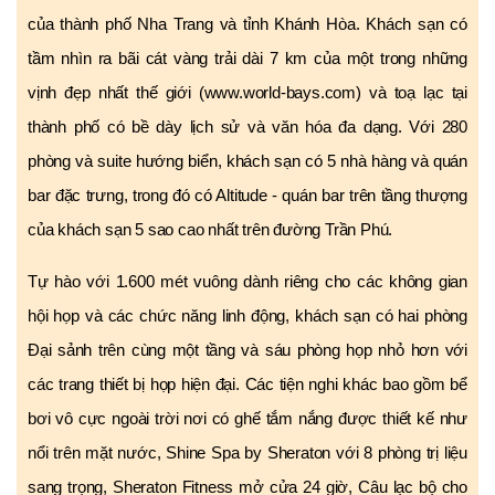
của thành phố Nha Trang và tỉnh Khánh Hòa. Khách sạn có
tầm nhìn ra bãi cát vàng trải dài 7 km của một trong những
vịnh đẹp nhất thế giới (www.world-bays.com) và toạ lạc tại
thành phố có bề dày lịch sử và văn hóa đa dạng. Với 280
phòng và suite hướng biển, khách sạn có 5 nhà hàng và quán
bar đặc trưng, trong đó có Altitude - quán bar trên tầng thượng
của khách sạn 5 sao cao nhất trên đường Trần Phú.
Tự hào với 1.600 mét vuông dành riêng cho các không gian
hội họp và các chức năng linh động, khách sạn có hai phòng
Đại sảnh trên cùng một tầng và sáu phòng họp nhỏ hơn với
các trang thiết bị họp hiện đại. Các tiện nghi khác bao gồm bể
bơi vô cực ngoài trời nơi có ghế tắm nắng được thiết kế như
nổi trên mặt nước, Shine Spa by Sheraton với 8 phòng trị liệu
sang trọng, Sheraton Fitness mở cửa 24 giờ, Câu lạc bộ cho