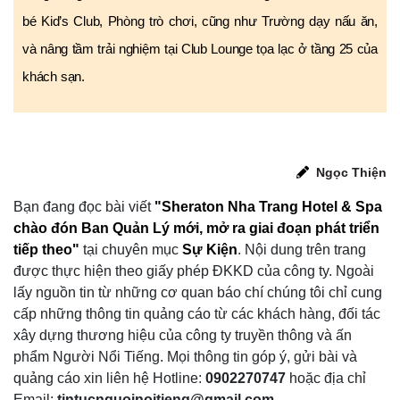
bé Kid’s Club, Phòng trò chơi, cũng như Trường dạy nấu ăn,
và nâng tầm trải nghiệm tại Club Lounge tọa lạc ở tầng 25 của
khách sạn.
Ngọc Thiện
Bạn đang đọc bài viết
"Sheraton Nha Trang Hotel & Spa
chào đón Ban Quản Lý mới, mở ra giai đoạn phát triển
tiếp theo"
tại chuyên mục
Sự Kiện
.
Nội dung trên trang
được thực hiện theo giấy phép ĐKKD của công ty. Ngoài
lấy nguồn tin từ những cơ quan báo chí chúng tôi chỉ cung
cấp những thông tin quảng cáo từ các khách hàng, đối tác
xây dựng thương hiệu của công ty truyền thông và ấn
phẩm Người Nổi Tiếng. Mọi thông tin góp ý, gửi bài và
quảng cáo xin liên hệ Hotline:
0902270747
hoặc địa chỉ
Email:
tintucnguoinoitieng@gmail.com