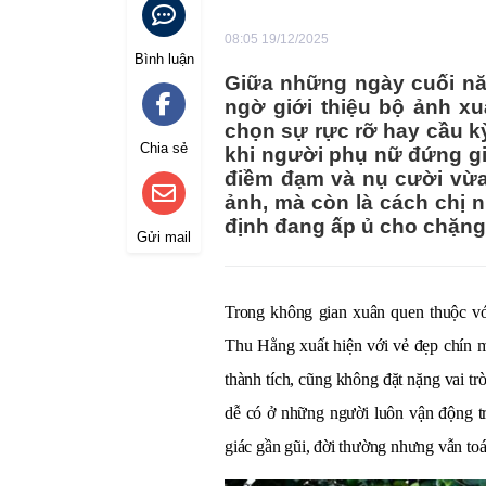
08:05 19/12/2025
Bình luận
Giữa những ngày cuối nă
ngờ giới thiệu bộ ảnh x
chọn sự rực rỡ hay cầu kỳ
Chia sẻ
khi người phụ nữ đứng gi
điềm đạm và nụ cười vừa
ảnh, mà còn là cách chị 
định đang ấp ủ cho chặng
Gửi mail
Trong không gian xuân quen thuộc v
Thu Hằng xuất hiện với vẻ đẹp chín m
thành tích, cũng không đặt nặng vai tr
dễ có ở những người luôn vận động tr
giác gần gũi, đời thường nhưng vẫn toát