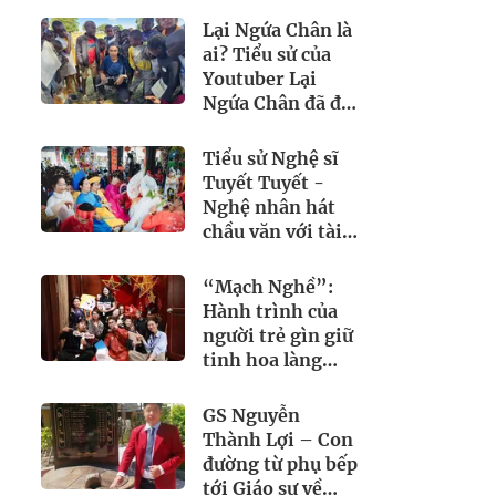
toàn quốc 2025
Lại Ngứa Chân là
ai? Tiểu sử của
Youtuber Lại
Ngứa Chân đã đi
189 quốc gia trên
thế giới
Tiểu sử Nghệ sĩ
Tuyết Tuyết -
Nghệ nhân hát
chầu văn với tài
năng và đam mê
“Mạch Nghề”:
Hành trình của
người trẻ gìn giữ
tinh hoa làng
nghề Việt
GS Nguyễn
Thành Lợi – Con
đường từ phụ bếp
tới Giáo sư về