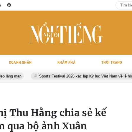
m
DOANH NHÂN
KHÁM PHÁ
THỜI TRANG
ports Festival 2026 xác lập Kỷ lục Việt Nam về lễ hội thể thao đa môn
ị Thu Hằng chia sẻ kế
m qua bộ ảnh Xuân