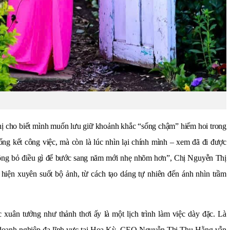
chị cho biết mình muốn lưu giữ khoảnh khắc “sống chậm” hiếm hoi trong
ổng kết công việc, mà còn là lúc nhìn lại chính mình – xem đã đi được
uông bỏ điều gì để bước sang năm mới nhẹ nhõm hơn”, Chị Nguyễn Thị
hiện xuyên suốt bộ ảnh, từ cách tạo dáng tự nhiên đến ánh nhìn trầm
c xuân tưởng như thảnh thơi ấy là một lịch trình làm việc dày đặc. Là
h doanh nghiệp đa lĩnh vực tại Hoa Kỳ, CEO Nguyễn Thị Thu Hằng vẫn