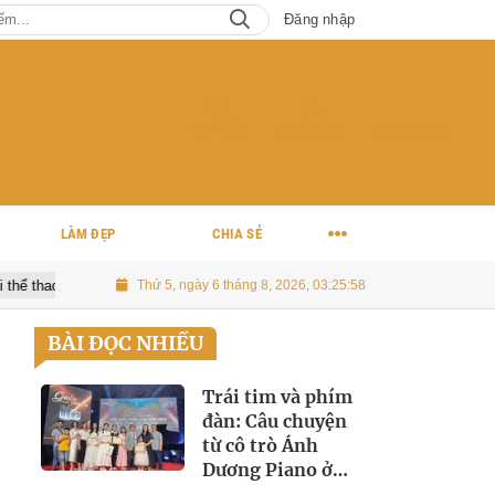
Đăng nhập
TÌM KIẾM
ĐĂNG NHẬP
CHUYÊN MỤC
LÀM ĐẸP
CHIA SẺ
Dương Ngọc Thái – Triệu Ái Vy kỷ niệm 14 năm hôn nhân bằng MV "Cùn
Thứ 5, ngày 6 tháng 8, 2026, 03:26:00
BÀI ĐỌC NHIỀU
Trái tim và phím
đàn: Câu chuyện
từ cô trò Ánh
Dương Piano ở
Liên hoan Piano