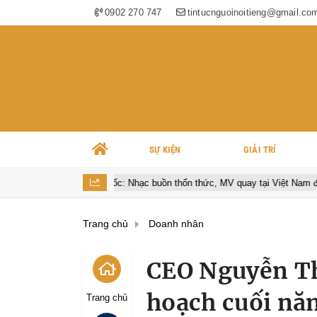
0902 270 747
tintucnguoinoitieng@gmail.co
EMAIL
HOTLINE
SỰ KIỆN
GIẢI TRÍ
Quốc: Nhạc buồn thổn thức, MV quay tại Việt Nam đẹp lãng mạn
S
Trang chủ
Doanh nhân
CEO Nguyễn Th
hoạch cuối nă
Trang chủ