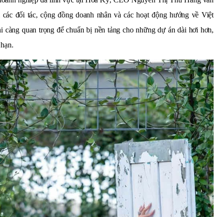
i các đối tác, cộng đồng doanh nhân và các hoạt động hướng về Việt
ại càng quan trọng để chuẩn bị nền tảng cho những dự án dài hơi hơn,
 hạn.