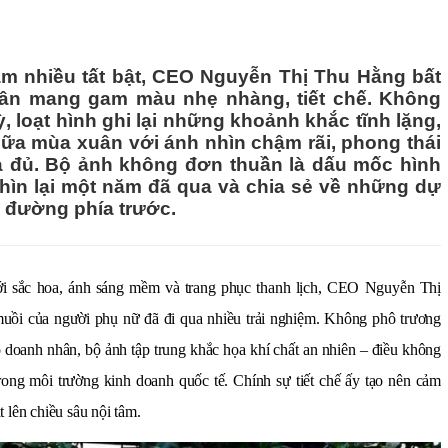
m nhiều tất bật, CEO Nguyễn Thị Thu Hằng bất
uân mang gam màu nhẹ nhàng, tiết chế. Không
, loạt hình ghi lại những khoảnh khắc tĩnh lặng,
ữa mùa xuân với ánh nhìn chậm rãi, phong thái
 đủ. Bộ ảnh không đơn thuần là dấu mốc hình
nhìn lại một năm đã qua và chia sẻ về những dự
 đường phía trước.
ới sắc hoa, ánh sáng mềm và trang phục thanh lịch, CEO Nguyễn Thị
uồi của người phụ nữ đã đi qua nhiều trải nghiệm. Không phô trương
ò doanh nhân, bộ ảnh tập trung khắc họa khí chất an nhiên – điều không
ong môi trường kinh doanh quốc tế. Chính sự tiết chế ấy tạo nên cảm
 lên chiều sâu nội tâm.