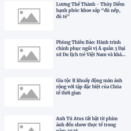
Lương Thế Thành - Thúy Diễm
hạnh phúc khoe sắp “đủ nếp,
đủ tẻ"
Phùng Thiên Bảo: Hành trình
chinh phục ngôi vị Á quân 3 Đại
sứ Du lịch trẻ Việt Nam và khát
vọng vươn ra thế giới
Gia tộc R khuấy động màn ảnh
rộng với tập đặc biệt của Chúa
tể thời gian
Anh Tú Atus tất bật từ phim
ảnh đến show thực tế trong
năm 2026