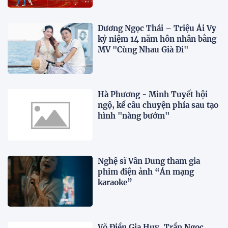
Dương Ngọc Thái – Triệu Ái Vy
kỷ niệm 14 năm hôn nhân bằng
MV "Cùng Nhau Già Đi"
Hà Phương - Minh Tuyết hội
ngộ, kể câu chuyện phía sau tạo
hình "nàng bướm"
Nghệ sĩ Vân Dung tham gia
phim điện ảnh “Án mạng
karaoke”
Võ Điền Gia Huy, Trần Ngọc